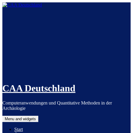
Skip
to
content
CAA Deutschland
Computeranwendungen und Quantitative Methoden in der
Archäologie
Menu and widgets
Start