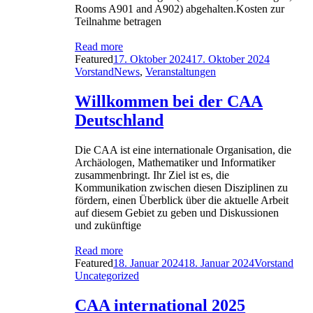
Rooms A901 and A902) abgehalten.Kosten zur
Teilnahme betragen
Read more
Posted
Author
Featured
17. Oktober 2024
17. Oktober 2024
on
Categories
Vorstand
News
,
Veranstaltungen
Willkommen bei der CAA
Deutschland
Die CAA ist eine internationale Organisation, die
Archäologen, Mathematiker und Informatiker
zusammenbringt. Ihr Ziel ist es, die
Kommunikation zwischen diesen Disziplinen zu
fördern, einen Überblick über die aktuelle Arbeit
auf diesem Gebiet zu geben und Diskussionen
und zukünftige
Read more
Posted
Author
Cate
Featured
18. Januar 2024
18. Januar 2024
Vorstand
on
Uncategorized
CAA international 2025