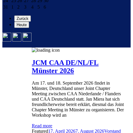
24
25
26
27
28
29
30
24
25
26
27
28
29
30
2026
2026
2026
2026
2026
2026
2026
August
August
August
August
August
August
August
31
1
2
3
4
5
6
31
1
2
3
4
5
6
2026
2026
2026
2026
2026
2026
2026
August
September
September
September
September
September
September
2026
2026
2026
2026
2026
2026
2026
Zurück
Heute
JCM CAA DE/NL/FL
Münster 2026
Am 17. und 18. September 2026 findet in
Münster, Deutschland unser Joint Chapter
Meeting zwischen CAA Niederlande / Flanders
und CAA Deutschland statt. Jan Miera hat sich
freundlicherweise bereit erklärt, diesmal das Joint
Chapter Meeting in Münster zu organisieren. Der
Workshop wird an
Read more
Posted
Author
Catego
Featured
17. April 2026
7. August 2026
Vorstand