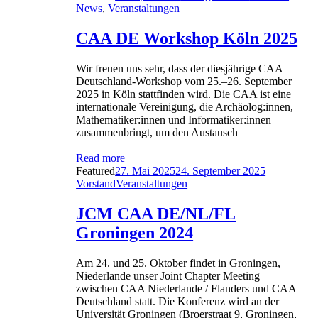
on
News
,
Veranstaltungen
CAA DE Workshop Köln 2025
Wir freuen uns sehr, dass der diesjährige CAA
Deutschland-Workshop vom 25.–26. September
2025 in Köln stattfinden wird. Die CAA ist eine
internationale Vereinigung, die Archäolog:innen,
Mathematiker:innen und Informatiker:innen
zusammenbringt, um den Austausch
Read more
Posted
Author
Featured
27. Mai 2025
24. September 2025
on
Categories
Vorstand
Veranstaltungen
JCM CAA DE/NL/FL
Groningen 2024
Am 24. und 25. Oktober findet in Groningen,
Niederlande unser Joint Chapter Meeting
zwischen CAA Niederlande / Flanders und CAA
Deutschland statt. Die Konferenz wird an der
Universität Groningen (Broerstraat 9, Groningen,